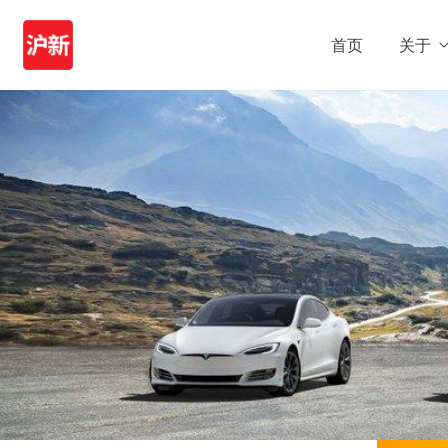
首页
关于